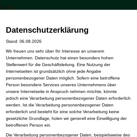
Zum
Inhalt
Förderverein der GS Kastanienhof
springen
Datenschutzerklärung
Stand: 06.08.2026
Wir freuen uns sehr über Ihr Interesse an unserem
Trommelzauber am
Unternehmen. Datenschutz hat einen besonders hohen
05.06.2025
Stellenwert für die Geschäftsleitung. Eine Nutzung der
Internetseiten ist grundsätzlich ohne jede Angabe
personenbezogener Daten möglich. Sofern eine betroffene
Von
admin
/
1. Juni 2025
Person besondere Services unseres Unternehmens über
Wir brauchen Eure Unterstützung!
unsere Internetseite in Anspruch nehmen möchte, könnte
jedoch eine Verarbeitung personenbezogener Daten erforderlich
Die Projektwoche der Grundschule Kastanienhof findet in
werden. Ist die Verarbeitung personenbezogener Daten
diesem Jahr ihren krönenden Abschluss mit einer
erforderlich und besteht für eine solche Verarbeitung keine
gesetzliche Grundlage, holen wir generell eine Einwilligung der
mitreißenden Trommelaufführung unserer Kinder – am
betroffenen Person ein.
05.06.2025 in der Mensa / Stadthalle Sarstedt
.
Die Verarbeitung personenbezogener Daten, beispielsweise des