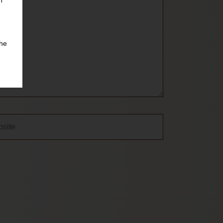
n
che
ite
das
r
g.