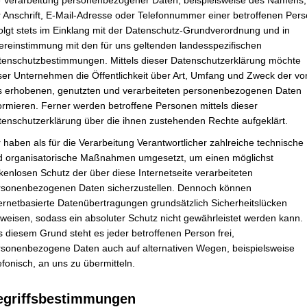
e Verarbeitung personenbezogener Daten, beispielsweise des Namens,
nser Projekt fließen.
 Anschrift, E-Mail-Adresse oder Telefonnummer einer betroffenen Pers
doppelt die Sparkasse jede Spende bis 100€
olgt stets im Einklang mit der Datenschutz-Grundverordnung und in
–> Schnell sein lohnt sic
r Projekte aufgebraucht ist)
ereinstimmung mit den für uns geltenden landesspezifischen
tenschutzbestimmungen. Mittels dieser Datenschutzerklärung möchte
ser Unternehmen die Öffentlichkeit über Art, Umfang und Zweck der vo
s erhobenen, genutzten und verarbeiteten personenbezogenen Daten
ormieren. Ferner werden betroffene Personen mittels dieser
-der-schueleraktivitaeten-chor-ag-fussball-ag-bibliote/
tenschutzerklärung über die ihnen zustehenden Rechte aufgeklärt.
 haben als für die Verarbeitung Verantwortlicher zahlreiche technische
d organisatorische Maßnahmen umgesetzt, um einen möglichst
kenlosen Schutz der über diese Internetseite verarbeiteten
hulbücherei
rsonenbezogenen Daten sicherzustellen. Dennoch können
ernetbasierte Datenübertragungen grundsätzlich Sicherheitslücken
 Chor AG
weisen, sodass ein absoluter Schutz nicht gewährleistet werden kann.
 diesem Grund steht es jeder betroffenen Person frei,
ztag und die Erweiterung der bisherigen Betreuungsaktivitäten
rsonenbezogene Daten auch auf alternativen Wegen, beispielsweise
efonisch, an uns zu übermitteln.
egriffsbestimmungen