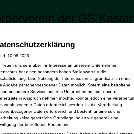
rderverein der GS Kasta
atenschutzerklärung
elles
Der Verein
Mitmachen
Basar
Kli
and: 10.08.2026
r freuen uns sehr über Ihr Interesse an unserem Unternehmen.
enschutz hat einen besonders hohen Stellenwert für die
chäftsleitung. Eine Nutzung der Internetseiten ist grundsätzlich ohne
de Angabe personenbezogener Daten möglich. Sofern eine betroffene
parkasse für die GS Kastanie
rson besondere Services unseres Unternehmens über unsere
ternetseite in Anspruch nehmen möchte, könnte jedoch eine Verarbeitu
ebruar 2023
sonenbezogener Daten erforderlich werden. Ist die Verarbeitung
sonenbezogener Daten erforderlich und besteht für eine solche
arbeitung keine gesetzliche Grundlage, holen wir generell eine
 wollen wir der Schule helfen, ihr Angebot zu erweitern.
willigung der betroffenen Person ein.