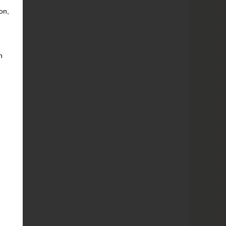
on,
h
n