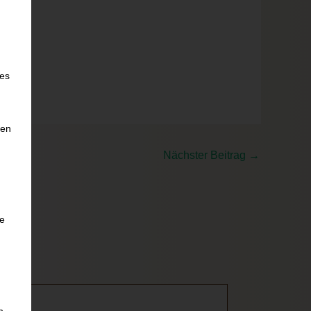
e
ies
den
Nächster Beitrag
→
he