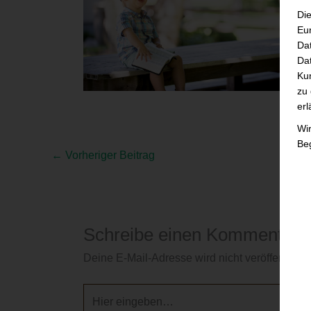
Die
Eu
Da
Dat
Ku
zu 
erl
Wi
Beg
←
Vorheriger Beitrag
Schreibe einen Kommentar
Deine E-Mail-Adresse wird nicht veröffentlicht.
Hier
eingeben…