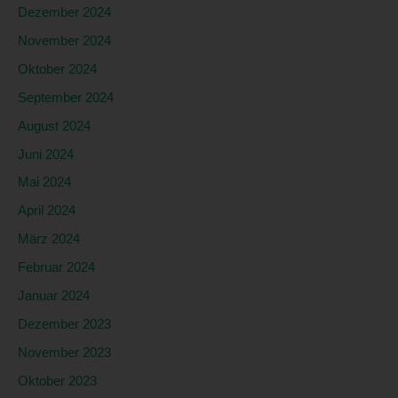
die Anpassung oder Veränderung, das Auslesen, das
Dezember 2024
Abfragen, die Verwendung, die Offenlegung durch
November 2024
Übermittlung, Verbreitung oder eine andere Form der
Bereitstellung, den Abgleich oder die Verknüpfung, die
Oktober 2024
Einschränkung, das Löschen oder die Vernichtung.
September 2024
d) Einschränkung der Verarbeitung
August 2024
Einschränkung der Verarbeitung ist die Markierung
Juni 2024
gespeicherter personenbezogener Daten mit dem Ziel,
ihre künftige Verarbeitung einzuschränken.
Mai 2024
e) Profiling
April 2024
Profiling ist jede Art der automatisierten Verarbeitung
März 2024
personenbezogener Daten, die darin besteht, dass diese
Februar 2024
personenbezogenen Daten verwendet werden, um
Januar 2024
bestimmte persönliche Aspekte, die sich auf eine
natürliche Person beziehen, zu bewerten, insbesondere,
Dezember 2023
um Aspekte bezüglich Arbeitsleistung, wirtschaftlicher
November 2023
Lage, Gesundheit, persönlicher Vorlieben, Interessen,
Zuverlässigkeit, Verhalten, Aufenthaltsort oder
Oktober 2023
Ortswechsel dieser natürlichen Person zu analysieren