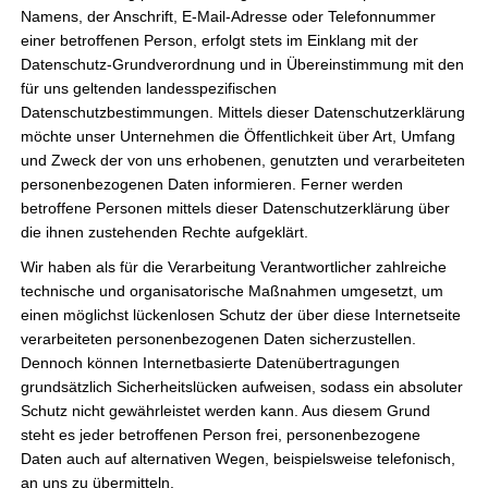
Namens, der Anschrift, E-Mail-Adresse oder Telefonnummer
Spenden durch die Sparkasse Hildesheim Goslar Peine
einer betroffenen Person, erfolgt stets im Einklang mit der
statt.Auch wenn wir an diesem Termin nicht dabei sind,
Datenschutz-Grundverordnung und in Übereinstimmung mit den
möchten wir eure Aufmerksamkeit auf ein besonderes Projekt
für uns geltenden landesspezifischen
lenken:Der „Guter Hirt Sarstedt“ bittet um Spenden für
Datenschutzbestimmungen. Mittels dieser Datenschutzerklärung
Ausrüstung, damit die Versorgung mit Nahrungsmitteln und
möchte unser Unternehmen die Öffentlichkeit über Art, Umfang
dessen Lagerung den […]
und Zweck der von uns erhobenen, genutzten und verarbeiteten
personenbezogenen Daten informieren. Ferner werden
Heimatherzen
Weiterlesen »
betroffene Personen mittels dieser Datenschutzerklärung über
Spenden
die ihnen zustehenden Rechte aufgeklärt.
–
Wir haben als für die Verarbeitung Verantwortlicher zahlreiche
Verdoppelung
technische und organisatorische Maßnahmen umgesetzt, um
Ergebnis Mitgliederversammlung /
27.02.2025
einen möglichst lückenlosen Schutz der über diese Internetseite
Vorstandswahl
verarbeiteten personenbezogenen Daten sicherzustellen.
Dennoch können Internetbasierte Datenübertragungen
Förderverein
grundsätzlich Sicherheitslücken aufweisen, sodass ein absoluter
Schutz nicht gewährleistet werden kann. Aus diesem Grund
Am Dienstag den 28.01.2025 fand die geplante
steht es jeder betroffenen Person frei, personenbezogene
Mitgliederversammlung mit 8 Teilnehmern in Präsenz statt.Der
Daten auch auf alternativen Wegen, beispielsweise telefonisch,
Vorstand wurde entlastet und die Kassenprüfung bestätigt.Hier
an uns zu übermitteln.