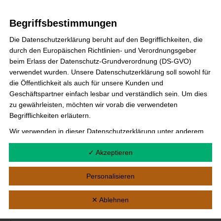
freuen wir Euch mitteilen zu können, dass zum Jahresanfang
noch ein guter Überschuss besteht, so dass wir nahtlos in die
Begriffsbestimmungen
Planung weiterer Aktionen und Förderungen einsteigen
Die Datenschutzerklärung beruht auf den Begrifflichkeiten, die
können. Ein weiterer wichtiger Agendapunkt war die Wahl
durch den Europäischen Richtlinien- und Verordnungsgeber
beim Erlass der Datenschutz-Grundverordnung (DS-GVO)
Ergebnis
Weiterlesen »
verwendet wurden. Unsere Datenschutzerklärung soll sowohl für
Mitgliederversammlung
die Öffentlichkeit als auch für unsere Kunden und
/
Geschäftspartner einfach lesbar und verständlich sein. Um dies
Vorstandswahl
zu gewährleisten, möchten wir vorab die verwendeten
Begrifflichkeiten erläutern.
Neuste Meldungen
Wir verwenden in dieser Datenschutzerklärung unter anderem
die folgenden Begriffe:
✓ Akzeptieren
a) personenbezogene Daten
Neue Ausstattung für den Ganztag
Personenbezogene Daten sind alle Informationen, die
Rückblick 5. Basar im Kastanienhof
Personalisieren
sich auf eine identifizierte oder identifizierbare natürliche
Sarstedter Weihnachtsmarkt
Person (im Folgenden "betroffene Person") beziehen. Als
✕ Ablehnen
identifizierbar wird eine natürliche Person angesehen, die
Rückblick Laternenumzug 06.11.2025
direkt oder indirekt, insbesondere mittels Zuordnung zu