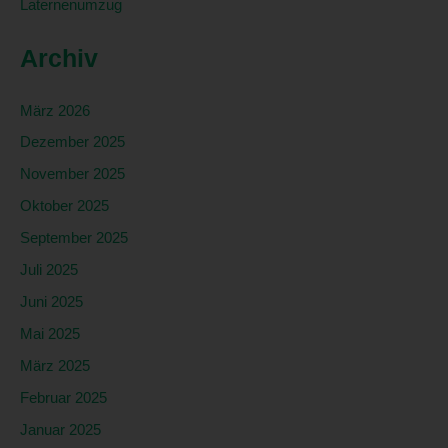
Laternenumzug
einer Kennung wie einem Namen, zu einer Kennnummer,
zu Standortdaten, zu einer Online-Kennung oder zu
Archiv
einem oder mehreren besonderen Merkmalen, die
Ausdruck der physischen, physiologischen, genetischen,
psychischen, wirtschaftlichen, kulturellen oder sozialen
März 2026
Identität dieser natürlichen Person sind, identifiziert
Dezember 2025
werden kann.
November 2025
b) betroffene Person
Oktober 2025
Betroffene Person ist jede identifizierte oder
identifizierbare natürliche Person, deren
September 2025
personenbezogene Daten von dem für die Verarbeitung
Juli 2025
Verantwortlichen verarbeitet werden.
Juni 2025
c) Verarbeitung
Mai 2025
Verarbeitung ist jeder mit oder ohne Hilfe automatisierter
Verfahren ausgeführte Vorgang oder jede solche
März 2025
Vorgangsreihe im Zusammenhang mit
Februar 2025
personenbezogenen Daten wie das Erheben, das
Januar 2025
Erfassen, die Organisation, das Ordnen, die Speicherung,