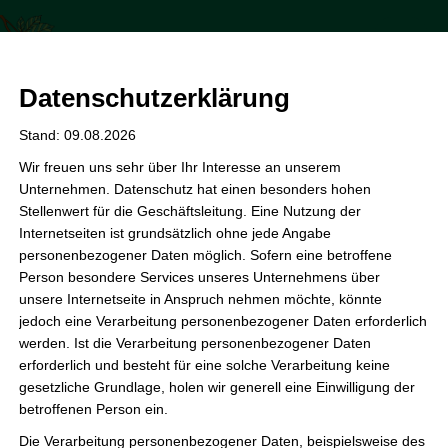
Zum
Inhalt
Förderverein der GS Kastanienhof
springen
Datenschutzerklärung
Stand: 09.08.2026
Wir freuen uns sehr über Ihr Interesse an unserem
Unternehmen. Datenschutz hat einen besonders hohen
Februar 2025
Stellenwert für die Geschäftsleitung. Eine Nutzung der
Internetseiten ist grundsätzlich ohne jede Angabe
personenbezogener Daten möglich. Sofern eine betroffene
Person besondere Services unseres Unternehmens über
unsere Internetseite in Anspruch nehmen möchte, könnte
Heimatherzen Spenden –
jedoch eine Verarbeitung personenbezogener Daten erforderlich
Verdoppelung 27.02.2025
werden. Ist die Verarbeitung personenbezogener Daten
erforderlich und besteht für eine solche Verarbeitung keine
Förderverein
gesetzliche Grundlage, holen wir generell eine Einwilligung der
betroffenen Person ein.
Liebe Mitglieder, liebe Eltern,am morgigen Donnerstag, den
Die Verarbeitung personenbezogener Daten, beispielsweise des
27.02.2025, findet wieder eine Verdoppelungsaktion der