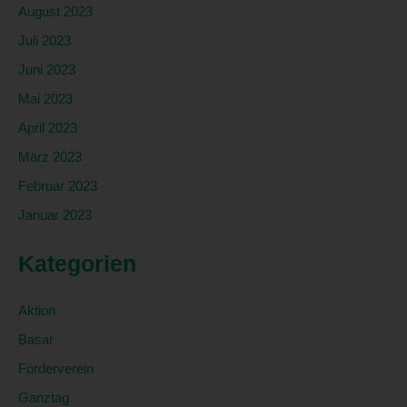
August 2023
oder vorherzusagen.
Juli 2023
f) Pseudonymisierung
Juni 2023
Pseudonymisierung ist die Verarbeitung
personenbezogener Daten in einer Weise, auf welche die
Mai 2023
personenbezogenen Daten ohne Hinzuziehung
April 2023
zusätzlicher Informationen nicht mehr einer spezifischen
betroffenen Person zugeordnet werden können, sofern
März 2023
diese zusätzlichen Informationen gesondert aufbewahrt
Februar 2023
werden und technischen und organisatorischen
Maßnahmen unterliegen, die gewährleisten, dass die
Januar 2023
personenbezogenen Daten nicht einer identifizierten oder
identifizierbaren natürlichen Person zugewiesen werden.
Kategorien
g) Verantwortlicher oder für die
Verarbeitung Verantwortlicher
Aktion
Verantwortlicher oder für die Verarbeitung
Basar
Verantwortlicher ist die natürliche oder juristische Person,
Förderverein
Behörde, Einrichtung oder andere Stelle, die allein oder
gemeinsam mit anderen über die Zwecke und Mittel der
Ganztag