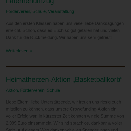
Laternenumzug
Unionsrecht oder dem Recht der Mitgliedstaaten
Förderverein
,
Schule
,
Veranstaltung
möglicherweise personenbezogene Daten erhalten,
gelten jedoch nicht als Empfänger.
Aus den ersten Klassen haben uns viele, liebe Danksagungen
j) Dritter
erreicht. Schön, dass es Euch so gut gefallen hat und vielen
Dank für die Rückmeldung. Wir haben uns sehr gefreut!
Dritter ist eine natürliche oder juristische Person,
Behörde, Einrichtung oder andere Stelle außer der
Ein
betroffenen Person, dem Verantwortlichen, dem
Weiterlesen »
Auftragsverarbeiter und den Personen, die unter der
Dankeschön
unmittelbaren Verantwortung des Verantwortlichen oder
für
des Auftragsverarbeiters befugt sind, die
den
personenbezogenen Daten zu verarbeiten.
Heimatherzen-Aktion „Basketballkorb“
Laternenumzug
k) Einwilligung
Aktion
,
Förderverein
,
Schule
Einwilligung ist jede von der betroffenen Person freiwillig
für den bestimmten Fall in informierter Weise und
Liebe Eltern, liebe Unterstützende, wir freuen uns riesig euch
unmissverständlich abgegebene Willensbekundung in
mitteilen zu können, dass unsere Crowdfunding-Aktion ein
Form einer Erklärung oder einer sonstigen eindeutigen
voller Erfolg war. In kürzester Zeit konnten wir die Summe von
bestätigenden Handlung, mit der die betroffene Person
2.999 Euro einsammeln. Wir sind sprachlos, dankbar & voller
zu verstehen gibt, dass sie mit der Verarbeitung der sie
Stolz. Auf diesem Weg danken wir allen Spender:innen und