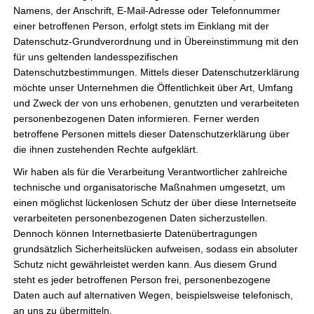
auch in den letzten Jahren übernimmt der Förderverein die
Namens, der Anschrift, E-Mail-Adresse oder Telefonnummer
Partnerschaft für das Klasse 2000 Programm der jetzigen 4.
einer betroffenen Person, erfolgt stets im Einklang mit der
Datenschutz-Grundverordnung und in Übereinstimmung mit den
Klasse.Wir freuen uns über die freundliche Unterstützung der
für uns geltenden landesspezifischen
Sparkasse Hildesheim Goslar Peine, die uns hilft dieses
Datenschutzbestimmungen. Mittels dieser Datenschutzerklärung
Projekt […]
möchte unser Unternehmen die Öffentlichkeit über Art, Umfang
und Zweck der von uns erhobenen, genutzten und verarbeiteten
Wir
Weiterlesen »
personenbezogenen Daten informieren. Ferner werden
verlängern
betroffene Personen mittels dieser Datenschutzerklärung über
„Klasse
die ihnen zustehenden Rechte aufgeklärt.
2000“
Wir haben als für die Verarbeitung Verantwortlicher zahlreiche
Eindrücke Einschulung 2024/25
technische und organisatorische Maßnahmen umgesetzt, um
einen möglichst lückenlosen Schutz der über diese Internetseite
Aktion
,
Förderverein
,
Schule
,
Veranstaltung
verarbeiteten personenbezogenen Daten sicherzustellen.
Bei bestem Wetter wurden in diesem Jahr erstmalig 5 neue
Dennoch können Internetbasierte Datenübertragungen
Schulklassen eingeschult!Diese Größe hat die Schule vor
grundsätzlich Sicherheitslücken aufweisen, sodass ein absoluter
Schutz nicht gewährleistet werden kann. Aus diesem Grund
einige Herausforderungen gestellt. Aber wie in jedem Jahr
steht es jeder betroffenen Person frei, personenbezogene
stand der Förderverein der Grundschule tatkräftig zur Seite.
Daten auch auf alternativen Wegen, beispielsweise telefonisch,
Gemeinsam sorgten wir dafür, dass auch dieser Jahrgang
an uns zu übermitteln.