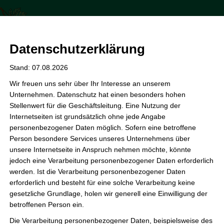
Zum
Inhalt
Förderverein der GS Kastanienhof
springen
Datenschutzerklärung
Stand: 07.08.2026
Wir freuen uns sehr über Ihr Interesse an unserem
Unternehmen. Datenschutz hat einen besonders hohen
Schule
Stellenwert für die Geschäftsleitung. Eine Nutzung der
Internetseiten ist grundsätzlich ohne jede Angabe
personenbezogener Daten möglich. Sofern eine betroffene
Person besondere Services unseres Unternehmens über
unsere Internetseite in Anspruch nehmen möchte, könnte
Wir verlängern „Klasse 2000“
jedoch eine Verarbeitung personenbezogener Daten erforderlich
werden. Ist die Verarbeitung personenbezogener Daten
Förderverein
,
Schule
erforderlich und besteht für eine solche Verarbeitung keine
gesetzliche Grundlage, holen wir generell eine Einwilligung der
„Gesund, stark und selbstbewusst – so sollen Kinder
betroffenen Person ein.
aufwachsen. Dabei hilft ihnen Klasse2000, ein leicht
umsetzbares und wirkungsvolles Unterrichtsprogramm.“ Wie
Die Verarbeitung personenbezogener Daten, beispielsweise des