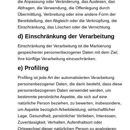
die Anpassung oder Veränderung, das Auslesen, das
Schulfest
Weiterlesen »
Abfragen, die Verwendung, die Offenlegung durch
am
Übermittlung, Verbreitung oder eine andere Form der
06.06.2024
Bereitstellung, den Abgleich oder die Verknüpfung, die
–
Einschränkung, das Löschen oder die Vernichtung.
Herzlich Willkommen zum ersten
Gemeinsam
d) Einschränkung der Verarbeitung
in
Elternabend JG24/25
Bewegung
Einschränkung der Verarbeitung ist die Markierung
Förderverein
,
Schule
gespeicherter personenbezogener Daten mit dem Ziel,
ihre künftige Verarbeitung einzuschränken.
Heute haben wir uns auf dem ersten Elternabend der
e) Profiling
Neuankömmlinge kennengelernt, als wir uns als Förderverein
Profiling ist jede Art der automatisierten Verarbeitung
vorstellen durften. Dabei haben wir zum „Mitglieder-
personenbezogener Daten, die darin besteht, dass diese
Wettbewerb“ der neuen ersten Klassen aufgerufen.So
personenbezogenen Daten verwendet werden, um
funktioniert es:Die erste Klasse 2024/2025, die bis zum Anfang
bestimmte persönliche Aspekte, die sich auf eine
der Winterferien 2024/2025 die meisten
natürliche Person beziehen, zu bewerten, insbesondere,
Fördervereinsmitglieder zählt, erhält als besonderen Dank eine
um Aspekte bezüglich Arbeitsleistung, wirtschaftlicher
Überraschung für die Klasse! Hier gehts
Lage, Gesundheit, persönlicher Vorlieben, Interessen,
Zuverlässigkeit, Verhalten, Aufenthaltsort oder
Herzlich
Weiterlesen »
Ortswechsel dieser natürlichen Person zu analysieren