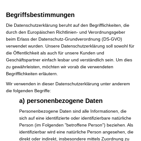
eine unvergessliche Einschulung erleben konnte.Während der
Zeremonie und danach boten die Stehtische (die uns
Begriffsbestimmungen
freundlicherweise von Party.Rent
Die Datenschutzerklärung beruht auf den Begrifflichkeiten, die
Eindrücke
Weiterlesen »
durch den Europäischen Richtlinien- und Verordnungsgeber
Einschulung
beim Erlass der Datenschutz-Grundverordnung (DS-GVO)
2024/25
verwendet wurden. Unsere Datenschutzerklärung soll sowohl für
die Öffentlichkeit als auch für unsere Kunden und
Willkommen zurück! & Hilfe für die
Geschäftspartner einfach lesbar und verständlich sein. Um dies
zu gewährleisten, möchten wir vorab die verwendeten
Einschulung 24/25
Begrifflichkeiten erläutern.
Förderverein
,
Schule
,
Veranstaltung
Wir verwenden in dieser Datenschutzerklärung unter anderem
die folgenden Begriffe:
Wir wünschen allen Schülerinnen und Schülern,den Lehrern,
a) personenbezogene Daten
dem Ganztagspersonal und allen weiteren Schulbediensteten
einen guten Start ins neue Schuljahr! Für die einen ist es die
Personenbezogene Daten sind alle Informationen, die
Rückkehr in den Schulalltag, für die anderen steht am
sich auf eine identifizierte oder identifizierbare natürliche
Person (im Folgenden "betroffene Person") beziehen. Als
nächsten Samstag den 10.08.2024 die Einschulung an.Dazu
identifizierbar wird eine natürliche Person angesehen, die
laufen bereits die Vorbereitungen seit längerem. Die
direkt oder indirekt, insbesondere mittels Zuordnung zu
Geschenketüten sind gepackt, der Einkauf ist geplant,