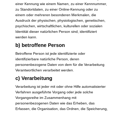
einer Kennung wie einem Namen, zu einer Kennnummer,
zu Standortdaten, zu einer Online-Kennung oder zu
Willkommen
Weiterlesen »
einem oder mehreren besonderen Merkmalen, die
zurück!
Ausdruck der physischen, physiologischen, genetischen,
&
psychischen, wirtschaftlichen, kulturellen oder sozialen
Hilfe
Identität dieser natürlichen Person sind, identifiziert
Schulfest am 06.06.2024 –
für
werden kann.
die
Gemeinsam in Bewegung
b) betroffene Person
Einschulung
Förderverein
,
Projektwoche
,
Schule
24/25
Betroffene Person ist jede identifizierte oder
identifizierbare natürliche Person, deren
Am kommenden Donnerstag, den 06.06.2024 findet von
personenbezogene Daten von dem für die Verarbeitung
16:00-18:00 das Schulfest unter dem Motto „Gemeinsam in
Verantwortlichen verarbeitet werden.
Bewegung“ statt.Dabei wird es auf dem Schulhof
c) Verarbeitung
verschiedene Bewegungs-Stationen geben, durch dessen
Verarbeitung ist jeder mit oder ohne Hilfe automatisierter
Absolvierung die Kinder tolle Sachpreise gewinnen können.
Verfahren ausgeführte Vorgang oder jede solche
Gleichzeitig handelt es sich auch um einen Tag der offenen
Vorgangsreihe im Zusammenhang mit
Tür, bei dem alle Eltern herzlich eingeladen sind! Der
personenbezogenen Daten wie das Erheben, das
Förderverein wird
Erfassen, die Organisation, das Ordnen, die Speicherung,