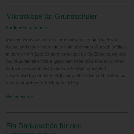
in
Verarbeitung von personenbezogenen Daten entscheidet.
GS
Sind die Zwecke und Mittel dieser Verarbeitung durch das
Mikroskope für Grundschüler
Kastanienhof
Unionsrecht oder das Recht der Mitgliedstaaten
vorgegeben, so kann der Verantwortliche
–
Förderverein
,
Schule
beziehungsweise können die bestimmten Kriterien seiner
06.04.2024
Benennung nach dem Unionsrecht oder dem Recht der
Mit dem Erlös aus dem Laternenumzug konnten wir Frau
Mitgliedstaaten vorgesehen werden.
Kaune und den Kindern einen lang ersehnten Wunsch erfüllen,
h) Auftragsverarbeiter
in dem wir ein Satz Kindermikroskope für die Erweiterung des
Sachkundeunterrichts angeschafft haben.Die Kinder konnten
Auftragsverarbeiter ist eine natürliche oder juristische
Person, Behörde, Einrichtung oder andere Stelle, die
es kaum erwarten und haben die Mikroskope sofort
personenbezogene Daten im Auftrag des
ausprobiert.Im nächsten Frühjahr geht es dann mit Proben aus
Verantwortlichen verarbeitet.
dem nahegelgenen Teich dann richtig
i) Empfänger
Mikroskope
Weiterlesen »
Empfänger ist eine natürliche oder juristische Person,
für
Behörde, Einrichtung oder andere Stelle, der
Grundschüler
personenbezogene Daten offengelegt werden,
unabhängig davon, ob es sich bei ihr um einen Dritten
Ein Dankeschön für den
handelt oder nicht. Behörden, die im Rahmen eines
bestimmten Untersuchungsauftrags nach dem