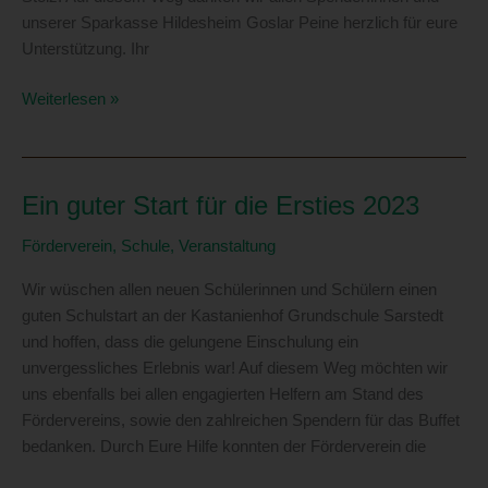
betreffenden personenbezogenen Daten einverstanden
unserer Sparkasse Hildesheim Goslar Peine herzlich für eure
ist.
Unterstützung. Ihr
Heimatherzen-
Weiterlesen »
Name und Anschrift des für die
Aktion
Verarbeitung Verantwortlichen
„Basketballkorb“
Verantwortlicher im Sinne der Datenschutz-Grundverordnung,
sonstiger in den Mitgliedstaaten der Europäischen Union
Ein guter Start für die Ersties 2023
geltenden Datenschutzgesetze und anderer Bestimmungen mit
datenschutzrechtlichem Charakter ist:
Förderverein
,
Schule
,
Veranstaltung
Förderverein Grundschule Kastanienhof Sarstedt e.V. c/o
Wir wüschen allen neuen Schülerinnen und Schülern einen
Grundschule Kastanienhof Sarstedt
guten Schulstart an der Kastanienhof Grundschule Sarstedt
Michael Emmerich
und hoffen, dass die gelungene Einschulung ein
Friedrich-Ludwig-Jahn-Straße 16
unvergessliches Erlebnis war! Auf diesem Weg möchten wir
uns ebenfalls bei allen engagierten Helfern am Stand des
31157 Sarstedt - Deutschland
Fördervereins, sowie den zahlreichen Spendern für das Buffet
E-Mail:
bedanken. Durch Eure Hilfe konnten der Förderverein die
Steuernummer: 30/210/43013